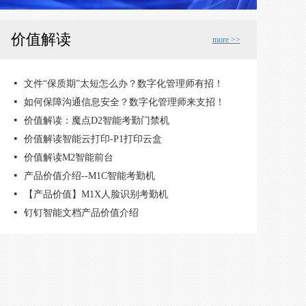
价值解读
more >>
넷
넷
넷
넷
넷
넷
넷
넷
넷
넷
넷
钉钉一站式企业迁移解决方案
【价值解读】外勤签到，记录每一分努力
【价值解读】日报周报，工作信息轻松沉淀
【价值解读】让邮件像聊天一样简单
【价值解读】文档共享与协同，安全便捷
企业广场 - 和4300万企业谈生意
价值解读——开放平台
价值解读---【外部联系人】
价值解读 - 企业办公支付
价值解读 - 钉钉智能审批
价值解读【企业主页】 - 价值解读，自带流量移动官网
넷
文件“保质期”太短怎么办？数字化管理师有招！
넷
如何保障沟通信息安全？数字化管理师来支招！
넷
价值解读：魔点D2智能考勤门禁机
넷
价值解读智能云打印-P1打印云盒
넷
价值解读M2智能前台
넷
产品价值介绍--M1C智能考勤机
넷
【产品价值】M1X人脸识别考勤机
넷
钉钉智能文档产品价值介绍
넷
智能名片的一小步，人脉数字化的一大步