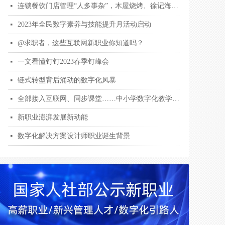
连锁餐饮门店管理“人多事杂”，木屋烧烤、徐记海鲜用钉钉数字化解围
넷
2023年全民数字素养与技能提升月活动启动
넷
@求职者，这些互联网新职业你知道吗？
넷
一文看懂钉钉2023春季钉峰会
넷
链式转型背后涌动的数字化风暴
넷
全部接入互联网、同步课堂……中小学数字化教学全面提档升级
넷
新职业澎湃发展新动能
넷
数字化解决方案设计师职业诞生背景
넷