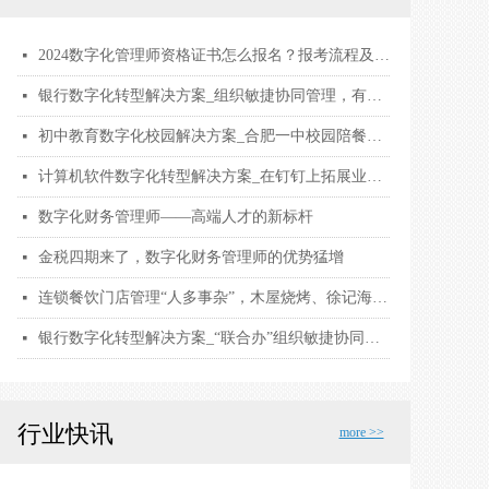
2024数字化管理师资格证书怎么报名？报考流程及要求，证书用途和考试内容有哪些？
넷
银行数字化转型解决方案_组织敏捷协同管理，有效助力战略落地
넷
初中教育数字化校园解决方案_合肥一中校园陪餐，保障2万名师生饮食安全
넷
计算机软件数字化转型解决方案_在钉钉上拓展业务边界，探寻 ToB 业务增长点
넷
数字化财务管理师——高端人才的新标杆
넷
金税四期来了，数字化财务管理师的优势猛增
넷
连锁餐饮门店管理“人多事杂”，木屋烧烤、徐记海鲜用钉钉数字化解围
넷
银行数字化转型解决方案_“联合办”组织敏捷协同管理，有效助力战略落地
넷
行业快讯
more >>