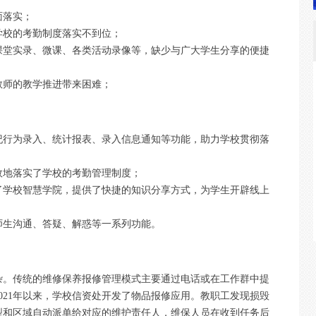
面落实；
学校的考勤制度落实不到位；
课堂实录、微课、各类活动录像等，缺少与广大学生分享的便捷
教师的教学推进带来困难；
纪行为录入、统计报表、录入信息通知等功能，助力学校贯彻落
效地落实了学校的考勤管理制度；
了学校智慧学院，提供了快捷的知识分享方式，为学生开辟线上
师生沟通、答疑、解惑等一系列功能。
杂。传统的维修保养报修管理模式主要通过电话或在工作群中提
021年以来，学校信资处开发了物品报修应用。教职工发现损毁
型和区域自动派单给对应的维护责任人，维保人员在收到任务后