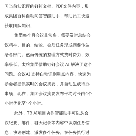
习当前知识库的钉钉文档、PDF文件内容，形
成集团百科自动问答智能助手，帮助员工快速
获取团队知识。
集团每个月会议非常多，需要及时总结会
议精神、目的、结论、会后任务形成摘要传达
给各部门。然而传统的整理方式费时费力、效
率极低。太粮集团借助钉钉会议 AI 解决了这个
问题。会议AI 支持自动识别重点内容，快速为
参会者提供实时的会议摘要，并自动生成待办
事项。现在，集团会议摘要发布平均时长由4个
小时优化至1个小时。
此外，TB AI项目协作智能助手可以从会
议纪要、邮件、聊天记录等内容中识别任务信
息，快速创建、派发多个任务。在任务执行过