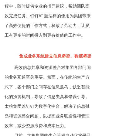
程中，随时提供专业的指导建议，帮助团队高
效完成任务。钉钉AI 魔法棒的使用为集团带来
了高效便捷的工作方式，释放了劳动力，让员
工有更多的时间投入到更有价值的工作中。
集成业务系统
建立信息桥梁、数据桥梁
高效信息共享和资源整合对集团各部门间
的业务互通至关重要。然而，在传统的生产方
式下，各个部门之间存在信息孤岛，缺乏智能
化的预警机制，导致了信息失真和错误引导。
太粮集团以钉钉为数字化中台，解决了信息孤
岛和资源整合问题，以提高业务联通性和管理
效率，减少资源浪费和成本压力。
目前，太粮集团的生产流程自动化水平已