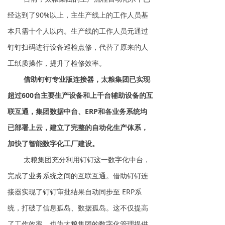
经达到了90%以上，主生产线上的工作人员基
本只需十个人以内。生产线的工作人员元通过
钉钉扫码进行设备巡检点修，代替了原来的人
工纸质操作，提升了检修效率。
借助钉钉专业版连接器，太粮集团已实现
超过600台主要生产设备和上千台辅助设备的互
联互通，集团数据中台、ERP和各业务系统均
已部署上云，建立了完整的自动化生产体系，
加快了智能数字化工厂建设。
太粮集团充分利用钉钉这一数字化中台，
完成了业务系统之间的互联互通。借助钉钉连
接器实现了钉钉审批结果自动同步至 ERP系
统，打破了信息孤岛、数据孤岛。这不仅提高
了工作效率，也为太粮集团的数字化管理提供