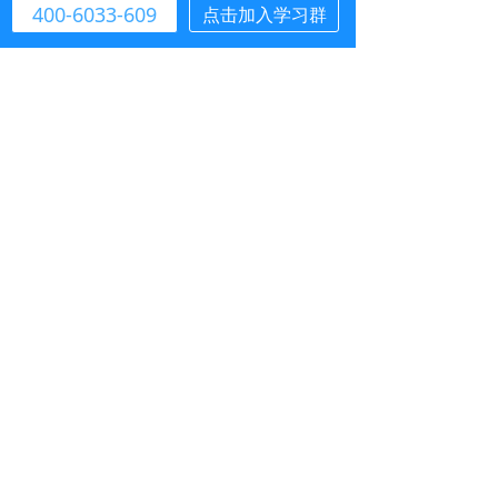
400-6033-609
点击加入学习群
统，至少要花费5-8分钟，整个流程会比较复
杂。
如今，申通通过钉钉客联功能，实现了智
能机器人自动推送。当客户提出了退单或拦截
诉求，钉钉机器人可以在第一时间自动推送任
务，精准拦截包裹。通过钉钉智能机器人，将
常规的、高频出现的问题自动化，极大释放一