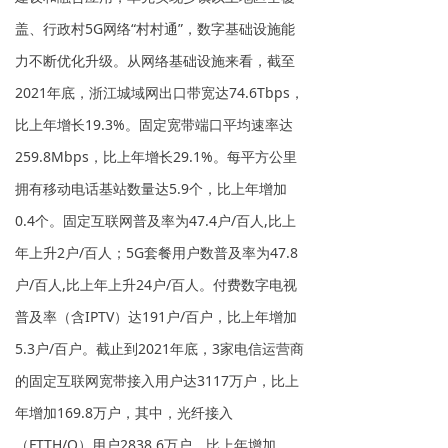
盖、行政村5G网络“村村通”，数字基础设施能
力不断优化升级。从网络基础设施来看，截至
2021年底，浙江城域网出口带宽达74.6Tbps，
比上年增长19.3%。固定宽带端口平均速率达
259.8Mbps，比上年增长29.1%。每平方公里
拥有移动电话基站数量达5.9个，比上年增加
0.4个。固定互联网普及率为47.4户/百人,比上
年上升2户/百人；5G套餐用户数普及率为47.8
户/百人,比上年上升24户/百人。付费数字电视
普及率（含IPTV）达191户/百户，比上年增加
5.3户/百户。截止到2021年底，3家电信运营商
的固定互联网宽带接入用户达3117万户，比上
年增加169.8万户，其中，光纤接入
（FTTH/O）用户2838.6万户，比上年增加