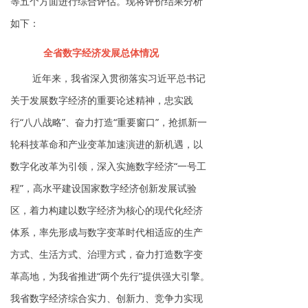
等五个方面进行综合评估。现将评价结果分析
如下：
全省数字经济发展总体情况
近年来，我省深入贯彻落实习近平总书记
关于发展数字经济的重要论述精神，忠实践
行“八八战略”、奋力打造“重要窗口”，抢抓新一
轮科技革命和产业变革加速演进的新机遇，以
数字化改革为引领，深入实施数字经济“一号工
程”，高水平建设国家数字经济创新发展试验
区，着力构建以数字经济为核心的现代化经济
体系，率先形成与数字变革时代相适应的生产
方式、生活方式、治理方式，奋力打造数字变
革高地，为我省推进“两个先行”提供强大引擎。
我省数字经济综合实力、创新力、竞争力实现