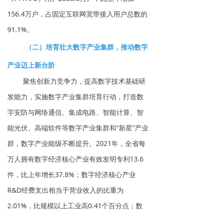
156.4万户，占固定互联网宽带接入用户总数的
91.1%。
（二）培育壮大数字产业集群，推动数字
产业迈上新台阶
聚焦创新力竞争力，提高数字技术基础研
发能力，实施数字产业集群培育行动，打造数
字安防与网络通信、集成电路、智能计算、智
能光伏、高端软件等数字产业集群和“新星”产业
群，数字产业能级不断提升。2021年，全省每
万人拥有数字经济核心产业有效发明专利13.6
件，比上年增长37.8%；数字经济核心产业
R&D经费支出相当于营业收入的比重为
2.01%，比规模以上工业高0.41个百分点；数