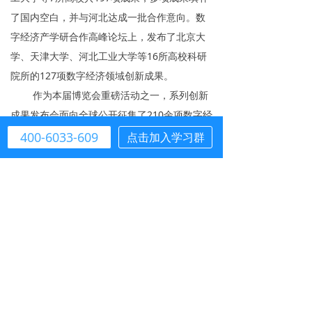
了国内空白，并与河北达成一批合作意向。数
字经济产学研合作高峰论坛上，发布了北京大
学、天津大学、河北工业大学等16所高校科研
院所的127项数字经济领域创新成果。
作为本届博览会重磅活动之一，系列创新
成果发布会面向全球公开征集了210余项数字经
济领域新技术、新产品、新模式、新场景和新
400-6033-609
点击加入学习群
成果，经专家院士评审，最终评选出创新成果
奖50项，其中国内首发成果34项、“黑科技”成
果9项。
上线“云展厅”，打造永不落幕的中国国际
数字经济博览会。
11月16日，2022中国国际数字经济博览
会开幕当日，“云展厅”正式启动，目前已有60
余家（个）企业（展团）陆续上线。“云展厅”不
仅全面体现主宾省福建省和黑龙江省，天津市