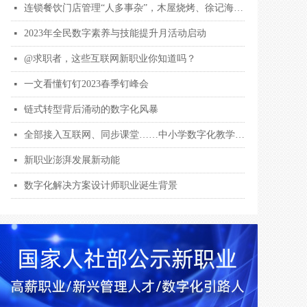
连锁餐饮门店管理“人多事杂”，木屋烧烤、徐记海鲜用钉钉数字化解围
넷
2023年全民数字素养与技能提升月活动启动
넷
@求职者，这些互联网新职业你知道吗？
넷
一文看懂钉钉2023春季钉峰会
넷
链式转型背后涌动的数字化风暴
넷
全部接入互联网、同步课堂……中小学数字化教学全面提档升级
넷
新职业澎湃发展新动能
넷
数字化解决方案设计师职业诞生背景
넷