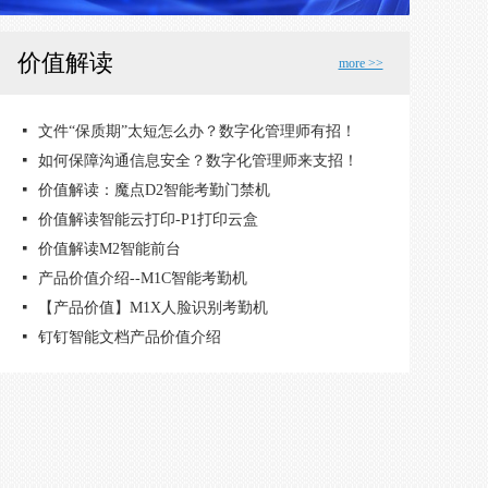
价值解读
more >>
넷
넷
넷
넷
넷
넷
넷
넷
넷
넷
넷
钉钉一站式企业迁移解决方案
【价值解读】外勤签到，记录每一分努力
【价值解读】日报周报，工作信息轻松沉淀
【价值解读】让邮件像聊天一样简单
【价值解读】文档共享与协同，安全便捷
企业广场 - 和4300万企业谈生意
价值解读——开放平台
价值解读---【外部联系人】
价值解读 - 企业办公支付
价值解读 - 钉钉智能审批
价值解读【企业主页】 - 价值解读，自带流量移动官网
넷
文件“保质期”太短怎么办？数字化管理师有招！
넷
如何保障沟通信息安全？数字化管理师来支招！
넷
价值解读：魔点D2智能考勤门禁机
넷
价值解读智能云打印-P1打印云盒
넷
价值解读M2智能前台
넷
产品价值介绍--M1C智能考勤机
넷
【产品价值】M1X人脸识别考勤机
넷
钉钉智能文档产品价值介绍
넷
智能名片的一小步，人脉数字化的一大步