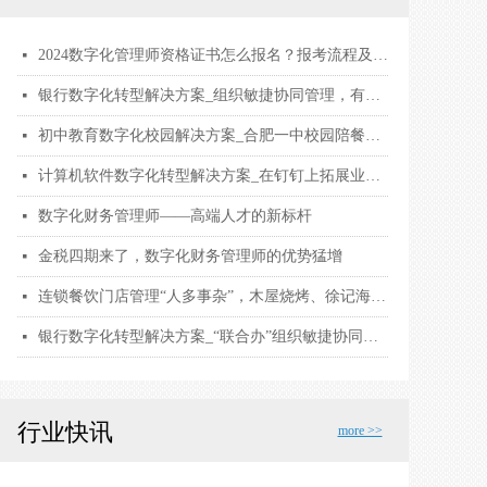
2024数字化管理师资格证书怎么报名？报考流程及要求，证书用途和考试内容有哪些？
넷
银行数字化转型解决方案_组织敏捷协同管理，有效助力战略落地
넷
初中教育数字化校园解决方案_合肥一中校园陪餐，保障2万名师生饮食安全
넷
计算机软件数字化转型解决方案_在钉钉上拓展业务边界，探寻 ToB 业务增长点
넷
数字化财务管理师——高端人才的新标杆
넷
金税四期来了，数字化财务管理师的优势猛增
넷
连锁餐饮门店管理“人多事杂”，木屋烧烤、徐记海鲜用钉钉数字化解围
넷
银行数字化转型解决方案_“联合办”组织敏捷协同管理，有效助力战略落地
넷
行业快讯
more >>