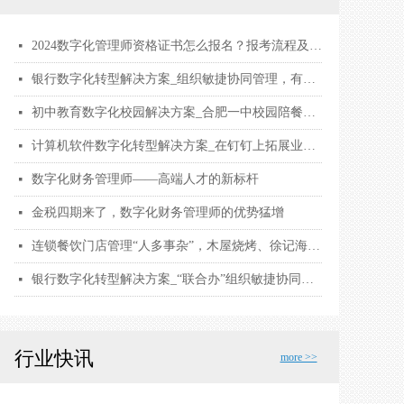
2024数字化管理师资格证书怎么报名？报考流程及要求，证书用途和考试内容有哪些？
넷
银行数字化转型解决方案_组织敏捷协同管理，有效助力战略落地
넷
初中教育数字化校园解决方案_合肥一中校园陪餐，保障2万名师生饮食安全
넷
计算机软件数字化转型解决方案_在钉钉上拓展业务边界，探寻 ToB 业务增长点
넷
数字化财务管理师——高端人才的新标杆
넷
金税四期来了，数字化财务管理师的优势猛增
넷
连锁餐饮门店管理“人多事杂”，木屋烧烤、徐记海鲜用钉钉数字化解围
넷
银行数字化转型解决方案_“联合办”组织敏捷协同管理，有效助力战略落地
넷
行业快讯
more >>