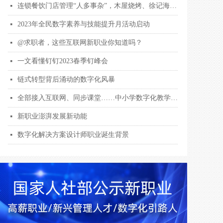
连锁餐饮门店管理“人多事杂”，木屋烧烤、徐记海鲜用钉钉数字化解围
넷
2023年全民数字素养与技能提升月活动启动
넷
@求职者，这些互联网新职业你知道吗？
넷
一文看懂钉钉2023春季钉峰会
넷
链式转型背后涌动的数字化风暴
넷
全部接入互联网、同步课堂……中小学数字化教学全面提档升级
넷
新职业澎湃发展新动能
넷
数字化解决方案设计师职业诞生背景
넷