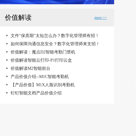
价值解读
more >>
넷
넷
넷
넷
넷
넷
넷
넷
넷
넷
넷
钉钉一站式企业迁移解决方案
【价值解读】外勤签到，记录每一分努力
【价值解读】日报周报，工作信息轻松沉淀
【价值解读】让邮件像聊天一样简单
【价值解读】文档共享与协同，安全便捷
企业广场 - 和4300万企业谈生意
价值解读——开放平台
价值解读---【外部联系人】
价值解读 - 企业办公支付
价值解读 - 钉钉智能审批
价值解读【企业主页】 - 价值解读，自带流量移动官网
넷
文件“保质期”太短怎么办？数字化管理师有招！
넷
如何保障沟通信息安全？数字化管理师来支招！
넷
价值解读：魔点D2智能考勤门禁机
넷
价值解读智能云打印-P1打印云盒
넷
价值解读M2智能前台
넷
产品价值介绍--M1C智能考勤机
넷
【产品价值】M1X人脸识别考勤机
넷
钉钉智能文档产品价值介绍
넷
智能名片的一小步，人脉数字化的一大步