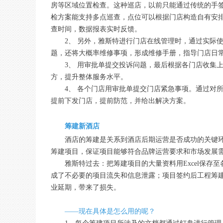
房等区域位置检查。这种巡店，以前只能通过传统的手签
检方案能支持多点巡查，点位可以根据门店构造自有安
查时间，数据报表实时反馈。
2、 另外，雅斯特进行门店在线管理时，通过实际
题，还将大概率维修事项，形成维修手册，指导门店日
3、 用审批单提交投诉问题，最后根据各门店收集
方，提升整体服务水平。
4、 各个门店用审批单提交门店紧急事项。通过对
提前下发门店，提前防范，并给出解决方案。
筹建新酒店
酒店的筹建是关系到酒店后期运营是否成功的关键
筹建项目，保证项目能够符合品牌运营要求和市场发展
雅斯特过去：把筹建项目的大量资料用Excel保
成了不必要的项目流失和信息泄露；项目签约后工程筹
业延期，带来了损失。
——现在具体是怎么用的呢？