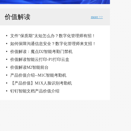
价值解读
more >>
넷
넷
넷
넷
넷
넷
넷
넷
넷
넷
넷
钉钉一站式企业迁移解决方案
【价值解读】外勤签到，记录每一分努力
【价值解读】日报周报，工作信息轻松沉淀
【价值解读】让邮件像聊天一样简单
【价值解读】文档共享与协同，安全便捷
企业广场 - 和4300万企业谈生意
价值解读——开放平台
价值解读---【外部联系人】
价值解读 - 企业办公支付
价值解读 - 钉钉智能审批
价值解读【企业主页】 - 价值解读，自带流量移动官网
넷
文件“保质期”太短怎么办？数字化管理师有招！
넷
如何保障沟通信息安全？数字化管理师来支招！
넷
价值解读：魔点D2智能考勤门禁机
넷
价值解读智能云打印-P1打印云盒
넷
价值解读M2智能前台
넷
产品价值介绍--M1C智能考勤机
넷
【产品价值】M1X人脸识别考勤机
넷
钉钉智能文档产品价值介绍
넷
智能名片的一小步，人脉数字化的一大步