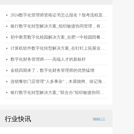
2024数字化管理师资格证书怎么报名？报考流程及要求，证书用途和考试内容有哪些？
넷
银行数字化转型解决方案_组织敏捷协同管理，有效助力战略落地
넷
初中教育数字化校园解决方案_合肥一中校园陪餐，保障2万名师生饮食安全
넷
计算机软件数字化转型解决方案_在钉钉上拓展业务边界，探寻 ToB 业务增长点
넷
数字化财务管理师——高端人才的新标杆
넷
金税四期来了，数字化财务管理师的优势猛增
넷
连锁餐饮门店管理“人多事杂”，木屋烧烤、徐记海鲜用钉钉数字化解围
넷
银行数字化转型解决方案_“联合办”组织敏捷协同管理，有效助力战略落地
넷
行业快讯
more >>