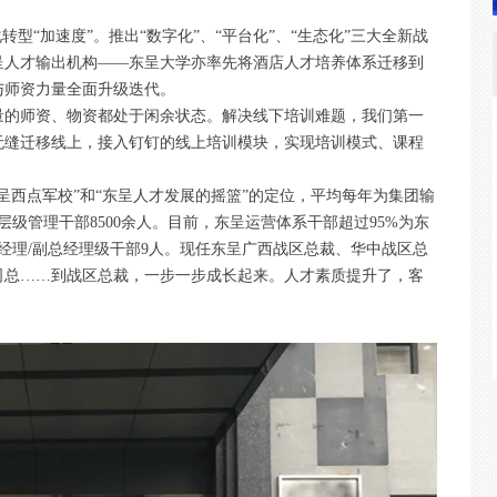
转型“加速度”。推出“数字化”、“平台化”、“生态化”三大全新战
呈人才输出机构——东呈大学亦率先将酒店人才培养体系迁移到
与师资力量全面升级迭代。
量的师资、物资都处于闲余状态。解决线下培训难题，我们第一
无缝迁移线上，接入钉钉的线上培训模块，实现培训模式、课程
。
呈西点军校”和“东呈人才发展的摇篮”的定位，平均每年为集团输
各层级管理干部8500余人。目前，东呈运营体系干部超过95%为东
经理/副总经理级干部9人。现任东呈广西战区总裁、华中战区总
司总……到战区总裁，一步一步成长起来。人才素质提升了，客