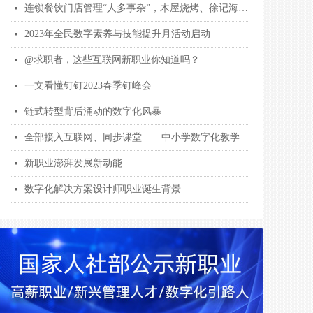
连锁餐饮门店管理“人多事杂”，木屋烧烤、徐记海鲜用钉钉数字化解围
넷
2023年全民数字素养与技能提升月活动启动
넷
@求职者，这些互联网新职业你知道吗？
넷
一文看懂钉钉2023春季钉峰会
넷
链式转型背后涌动的数字化风暴
넷
全部接入互联网、同步课堂……中小学数字化教学全面提档升级
넷
新职业澎湃发展新动能
넷
数字化解决方案设计师职业诞生背景
넷