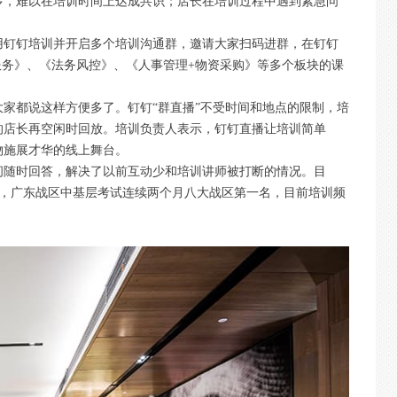
多，难以在培训时间上达成共识；店长在培训过程中遇到紧急问
用钉钉培训并开启多个培训沟通群，邀请大家扫码进群，在钉钉
服务》、《法务风控》、《人事管理+物资采购》等多个板块的课
家都说这样方便多了。钉钉“群直播”不受时间和地点的限制，培
的店长再空闲时回放。培训负责人表示，钉钉直播让培训简单
物施展才华的线上舞台。
问随时回答，解决了以前互动少和培训讲师被打断的情况。目
培训，广东战区中基层考试连续两个月八大战区第一名，目前培训频