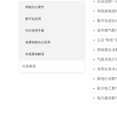
企业业财一
넷
智能办公硬件
风电新能源
넷
数字化应用
数字化使反
넷
港华燃气数
넷
钉钉使用手册
立足“制造
넷
免费智能办公应用
新能源企业
넷
价值案例解读
气瓶充装行
넷
行业资讯
东营自来水
넷
家电行业数
넷
航天电工数
넷
电力建设数
넷