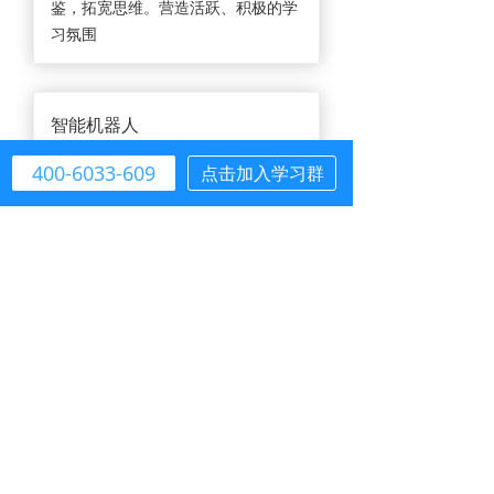
鉴，拓宽思维。营造活跃、积极的学
习氛围
智能机器人
通过校园机器人，进行智能问答，实
400-6033-609
点击加入学习群
现数字化服务，机器人具有深度学习
能力，不断沉淀新问题，丰富题库
软硬一体
智能会议室、门禁、视频会议等软硬
一体化产品，助力打造高效、安全、
智能的校园环境
行业案例